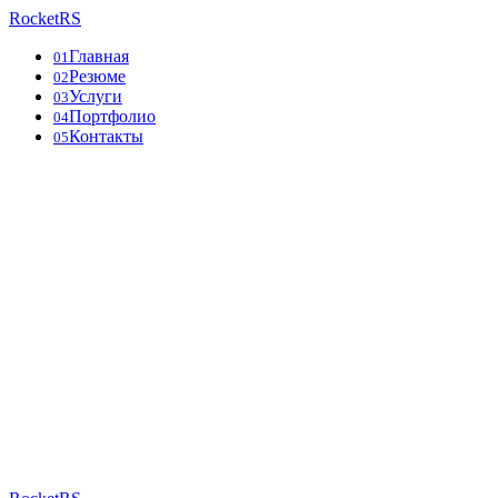
RocketRS
Главная
01
Резюме
02
Услуги
03
Портфолио
04
Контакты
05