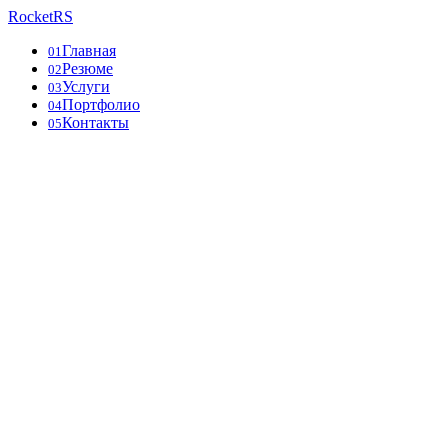
RocketRS
Главная
01
Резюме
02
Услуги
03
Портфолио
04
Контакты
05