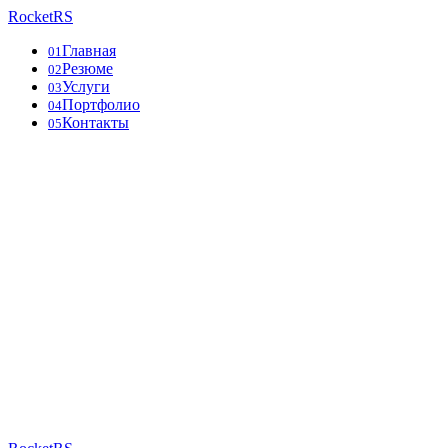
RocketRS
Главная
01
Резюме
02
Услуги
03
Портфолио
04
Контакты
05